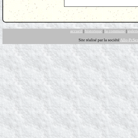
accueil
|
historique
|
la commune
|
galeri
Site réalisé par la société
Allo-PcSer